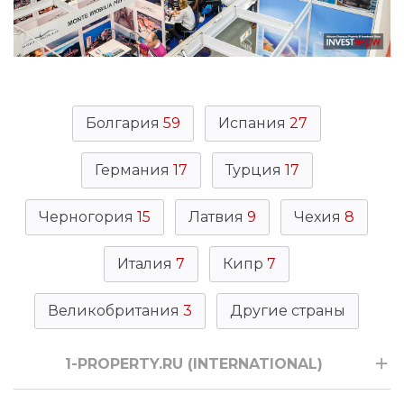
Болгария
59
Испания
27
Германия
17
Турция
17
Черногория
15
Латвия
9
Чехия
8
Италия
7
Кипр
7
Великобритания
3
Другие страны
1-PROPERTY.RU (INTERNATIONAL)