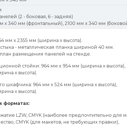
м
анелей (2 - боковая, 6 - задняя)
мм х 340 мм (фронтальный), 2100 мм х 340 мм (боково
4 мм х 2355 мм (ширина х высота).
стыка - металлическая планка шириной 40 мм.
план размещения панелей на стенде.
нной стойки: 964 мм x 954 мм (ширина х высота),
рина х высота).
 шкафчика: 964 мм x 524 мм (ширина х высота),
рина х высота).
 форматах:
, сжатие LZW, CMYK (наиболее предпочтительно для м
чество, CMYK (для макетов, не требующих правки),