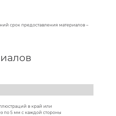
дний срок предоставления материалов –
риалов
иллюстраций в край или
з по 5 мм с каждой стороны