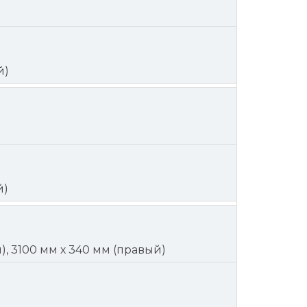
й)
й)
), 3100 мм х 340 мм (правый)