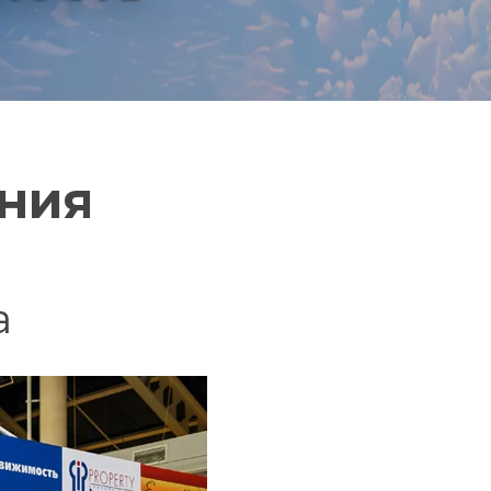
ания
а