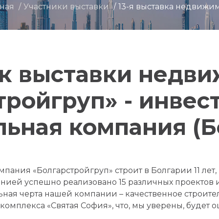
вная
Участники выставки
13-я выставка недвижи
к выставки недв
тройгруп» - инвес
льная компания (Б
пания «Болгарстройгруп» строит в Болгарии 11 лет, 
анией успешно реализовано 15 различных проектов 
льная черта нашей компании – качественное строител
комплекса «Святая София», что, мы уверены, будет