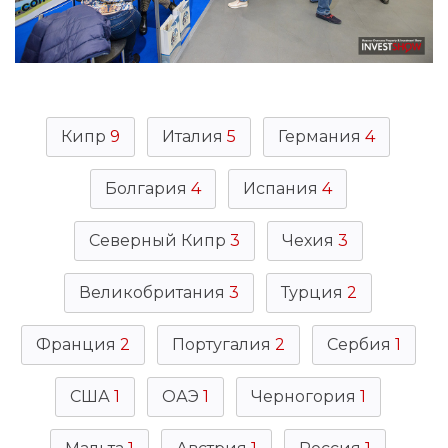
Кипр
9
Италия
5
Германия
4
Болгария
4
Испания
4
Северный Кипр
3
Чехия
3
Великобритания
3
Турция
2
Франция
2
Португалия
2
Сербия
1
США
1
ОАЭ
1
Черногория
1