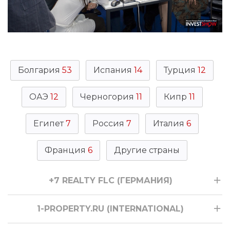
Болгария
53
Испания
14
Турция
12
ОАЭ
12
Черногория
11
Кипр
11
Египет
7
Россия
7
Италия
6
Франция
6
Другие страны
+7 REALTY FLC (ГЕРМАНИЯ)
1-PROPERTY.RU (INTERNATIONAL)