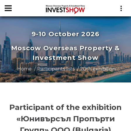
9-10 October 2026
Moscow Overseas Property &
Investment Show
Home
Participants lists
20th exhibition
Participant of the exhibition
«Юнивърсъл Пропърти
Групп» ООО (Bulgaria)