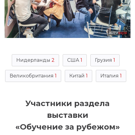
Нидерланды
2
США
1
Грузия
1
Великобритания
1
Китай
1
Италия
1
Участники раздела
выставки
«Обучение за рубежом»