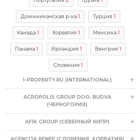
Португалия
2
Грузия
1
Доминиканская р-ка
1
Турция
1
Канада
1
Хорватия
1
Мексика
1
Панама
1
Ирландия
1
Венгрия
1
Словения
1
1-PROPERTY.RU (INTERNATIONAL)
ACROPOLIS GROUP DOO. BUDVA
(ЧЕРНОГОРИЯ)
AFIK GROUP (СЕВЕРНЫЙ КИПР)
AGENCIJA RENEE (СЛОВЕНИЯ, ХОРВАТИЯ)