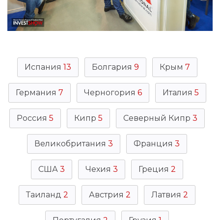
Испания
13
Болгария
9
Крым
7
Германия
7
Черногория
6
Италия
5
Россия
5
Кипр
5
Северный Кипр
3
Великобритания
3
Франция
3
США
3
Чехия
3
Греция
2
Таиланд
2
Австрия
2
Латвия
2