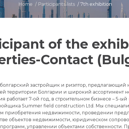
Home
Participants lists
7th exhibition
icipant of the exhib
rties-Contact (Bul
 – болгарский застройщик и риэлтор, предлагающий
сей территории Болгарии и широкий ассортимент 
работает 7-ой год, в строительном бизнесе – 5-ый 
ройщика Summer field construction Ltd. Мы специал
ам приобретения недвижимости, проведении пред
тве объектов недвижимости, юридическом сопрово
программ, управлении объектами собственности. П