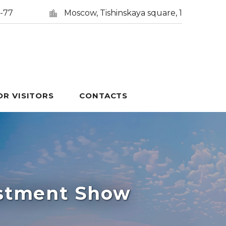
5-77
Moscow, Tishinskaya square, 1
OR VISITORS
CONTACTS
estment Show