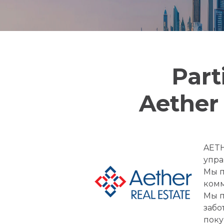
Part
Aether 
AETH
упра
Мы п
комм
Мы п
забо
поку