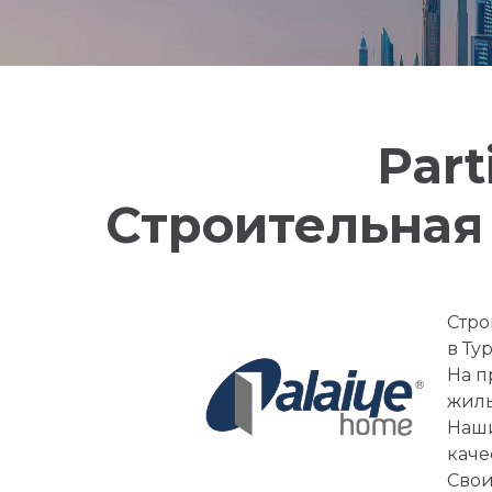
Part
Строительная
Стро
в Ту
На п
жилы
Наши
каче
Свои