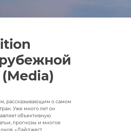
ition
арубежной
(Media)
м, рассказывающим о самом
ран. Уже много лет он
тавляет объективную
атьи, прогнозы и многое
гионов. «Дайджест