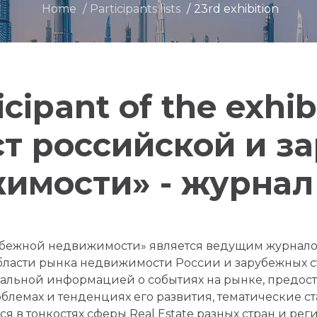
Home
Participants lists
23rd exhibition
icipant of the exhib
т российской и з
имости» - журнал 
убежной недвижимости» является ведущим журнало
бласти рынка недвижимости России и зарубежных ст
туальной информацией о событиях на рынке, предос
блемах и тенденциях его развития, тематические ст
ся в тонкостях сферы Real Estate разных стран и ре