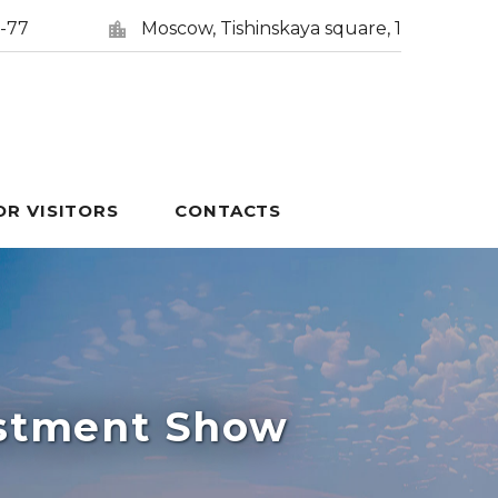
5-77
Moscow, Tishinskaya square, 1
OR VISITORS
CONTACTS
estment Show