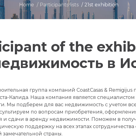
Home
Participants lists
21st exhibition
icipant of the exhib
 недвижимость в Ис
ительная группа компаний CoastCasas & Remigijus п
оста-Калида. Наша компания является специалистом
ти. Мы подберем для вас недвижимость с учетом вс
сультируем по вопросам приобретения, оформлени
я и сдачи в аренду недвижимости. Поможем в полу
ическую поддержку на всех этапах сотрудничества
й замечательной страны.