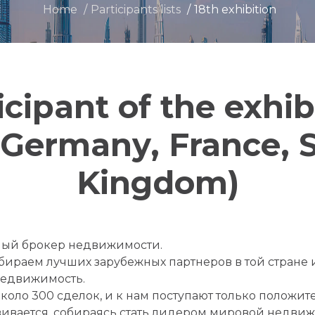
Home
Participants lists
18th exhibition
icipant of the exhib
(Germany, France, S
Kingdom)
ный брокер недвижимости.
ираем лучших зарубежных партнеров в той стране и
недвижимость.
 около 300 сделок, и к нам поступают только положи
азвивается, собираясь стать лидером мировой недвиж