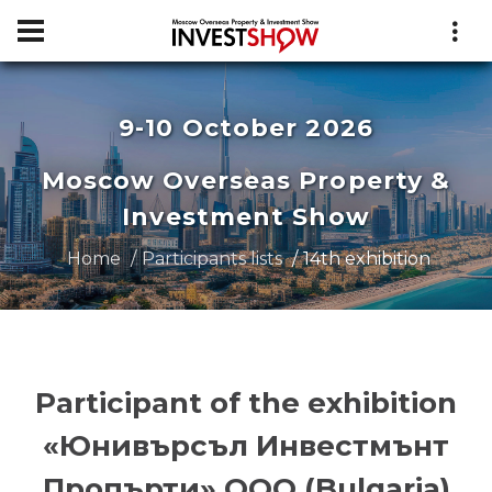
9-10 October 2026
Moscow Overseas Property &
Investment Show
Home
Participants lists
14th exhibition
Participant of the exhibition
«Юнивърсъл Инвестмънт
Пропърти» ООО (Bulgaria)