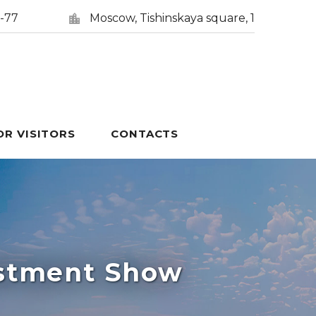
5-77
Moscow, Tishinskaya square, 1
OR VISITORS
CONTACTS
estment Show