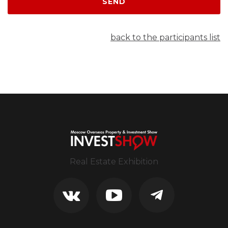
SEND
back to the participants list
Real Estate Exhibition