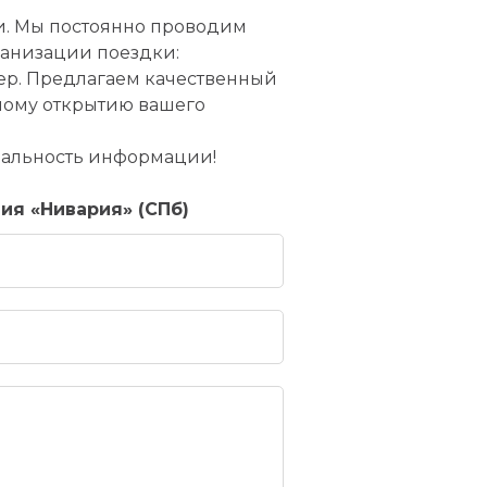
и. Мы постоянно проводим
ганизации поездки:
фер. Предлагаем качественный
ному открытию вашего
альность информации!
ния «Нивария» (СПб)