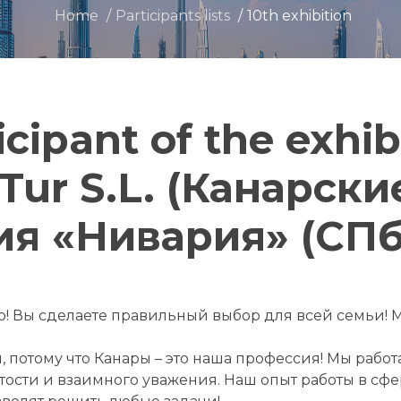
Home
Participants lists
10th exhibition
icipant of the exhib
a Tur S.L. (Канарски
я «Нивария» (СПб)
пло! Вы сделаете правильный выбор для всей семьи
 потому что Канары – это наша профессия! Мы рабо
ытости и взаимного уважения. Наш опыт работы в с