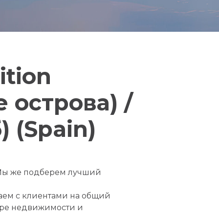
ition
е острова) /
 (Spain)
! Мы же подберем лучший
таем с клиентами на общий
фере недвижимости и