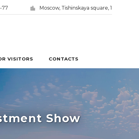
5-77
Moscow, Tishinskaya square, 1
OR VISITORS
CONTACTS
estment Show