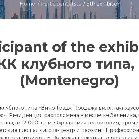
Home
Participants lists
9th exhibition
icipant of the exhib
ЖК клубного типа,
(Montenegro)
лубного типа «Вино-Град». Продажа вилл, таунхаусов
люч. Резиденция расположена в местечке Зеленика, в 1
площади 12 000 кв. м. Охраняемая территория, пром
 детские площадки, спа-центр и паркинг. Професси
 всю недвижимость. Возможна покупка готового или 