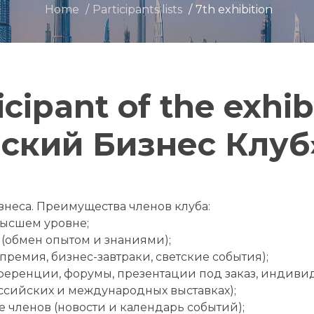
Home
Participants lists
7th exhibition
icipant of the exhib
ский Бизнес Клуб»
знеса. Преимущества членов клуба:
высшем уровне;
 (обмен опытом и знаниями);
премия, бизнес-завтраки, светские события);
ференции, форумы, презентации под заказ, индиви
ссийских и международных выставках);
 членов (новости и календарь событий);