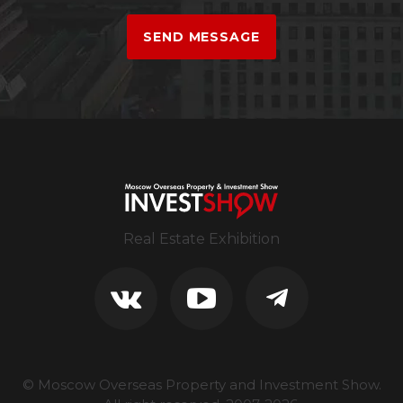
SEND MESSAGE
Real Estate Exhibition
© Moscow Overseas Property and Investment Show.