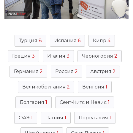
Турция
8
Испания
6
Кипр
4
Греция
3
Италия
3
Черногория
2
Германия
2
Россия
2
Австрия
2
Великобритания
2
Венгрия
1
Болгария
1
Сент-Китс и Невис
1
ОАЭ
1
Латвия
1
Португалия
1