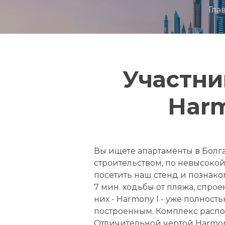
Гла
Участни
Harm
Вы ищете апартаменты в Болг
строительством, по невысокой
посетить наш стенд и познако
7 мин. ходьбы от пляжа, спро
них - Harmony I - уже полност
построенным. Комплекс распол
Отличительной чертой Harmony