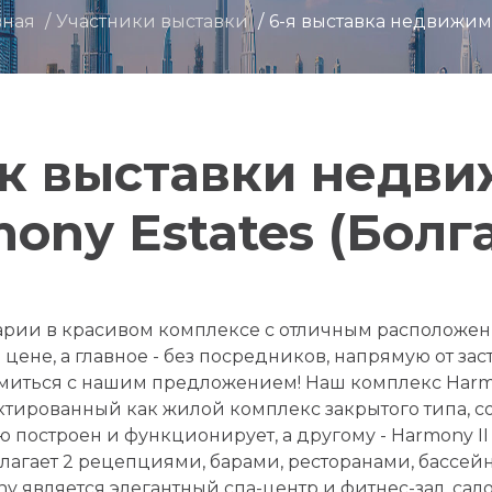
вная
Участники выставки
6-я выставка недвижим
к выставки недв
ony Estates (Болг
арии в красивом комплексе с отличным расположе
 цене, а главное - без посредников, напрямую от за
миться с нашим предложением! Наш комплекс Harmon
ектированный как жилой комплекс закрытого типа, со
ью построен и функционирует, а другому - Harmony II
агает 2 рецепциями, барами, ресторанами, бассейн
 является элегантный спа-центр и фитнес-зал, сало