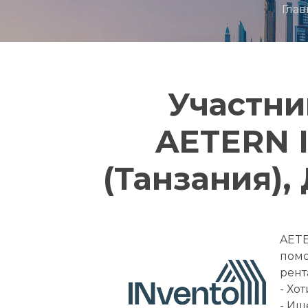
Глав
Участни
AETERN 
(Танзания),
AETE
помо
рент
- Хо
- Ищ