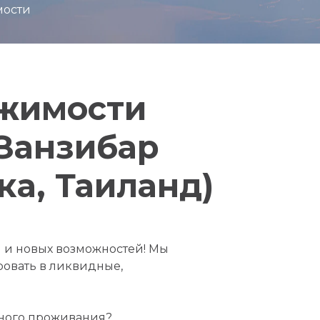
мости
ижимости
Занзибар
ка, Таиланд)
 и новых возможностей! Мы
овать в ликвидные,
нного проживания?