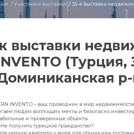
ная
Участники выставки
35-я выставка недвижи
к выставки недв
INVENTO (Турция, 
 Доминиканская р-
RN INVENTO – ваш проводник в мир недвижимости
гаем людям воплощать мечты и безопасно инвестир
абельные и проверенные объекты.
тите получить турецкое гражданство?
ете уютную квартиру у моря для отдыха или постоя