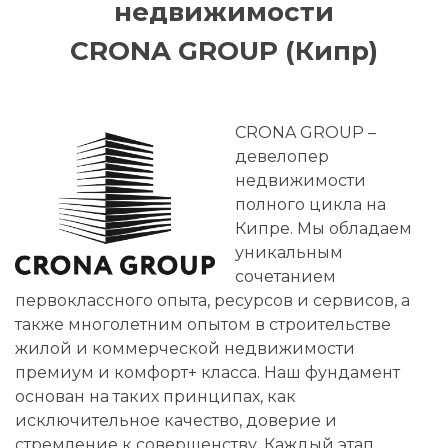
недвижимости
CRONA GROUP (Кипр)
CRONA GROUP –
девелопер
недвижимости
полного цикла на
Кипре. Мы обладаем
уникальным
сочетанием
первоклассного опыта, ресурсов и сервисов, а
также многолетним опытом в строительстве
жилой и коммерческой недвижимости
премиум и комфорт+ класса. Наш фундамент
основан на таких принципах, как
исключительное качество, доверие и
стремление к совершенству. Каждый этап