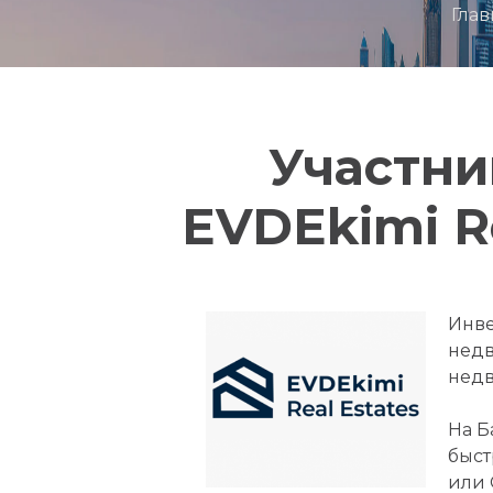
Глав
Участни
EVDEkimi Re
Инве
недв
недв
На Б
быст
или 