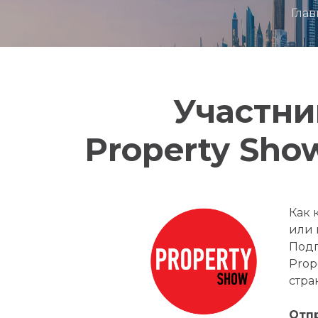
Глав
Участни
Property Show
Как 
или 
Подп
Prop
стра
Отпр