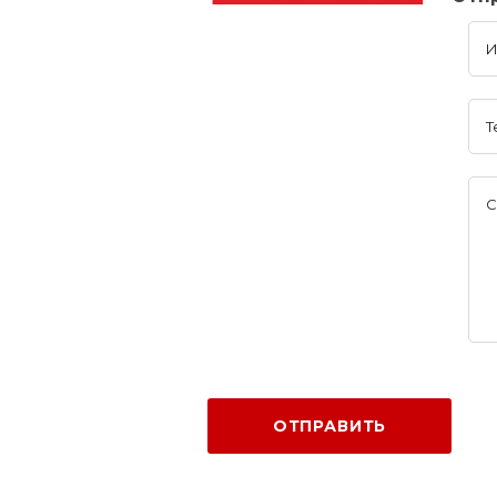
И
Т
С
ОТПРАВИТЬ