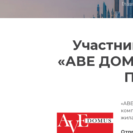
Глав
Участни
«АВЕ ДОМУ
П
«АВЕ
комп
жила
Отп