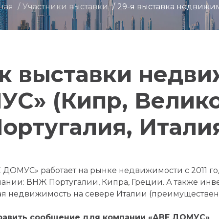
ная
Участники выставки
29-я выставка недвижи
к выставки недв
С» (Кипр, Велик
ортугалия, Итали
 ДОМУС» работает на рынке недвижимости с 2011 го
ании: ВНЖ Португалии, Кипра, Греции. А также ин
я недвижимость на севере Италии (преимущественн
равить сообщение для компании «АВЕ ДОМУС»