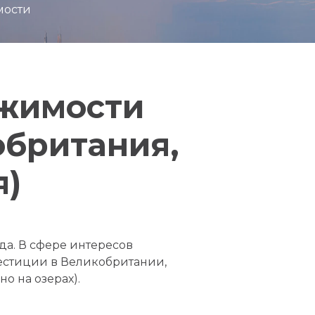
мости
ижимости
обритания,
я)
да. В сфере интересов
вестиции в Великобритании,
о на озерах).