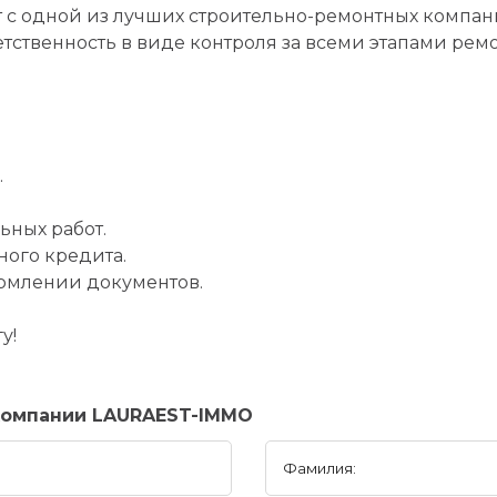
 с одной из лучших строительно-ремонтных компа
тственность в виде контроля за всеми этапами ремон
.
ьных работ.
ного кредита.
рмлении документов.
у!
компании LAURAEST-IMMO
Фамилия: