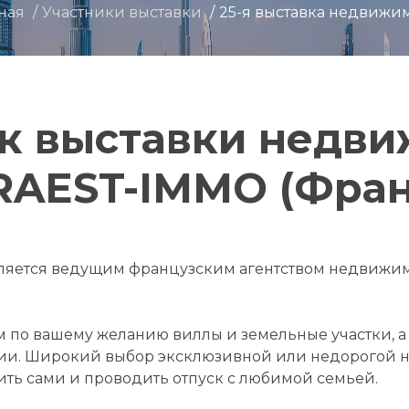
ная
Участники выставки
25-я выставка недвижи
к выставки недв
RAEST-IMMO (Фран
яется ведущим французским агентством недвижим
 по вашему желанию виллы и земельные участки, а
дии. Широкий выбор эксклюзивной или недорогой 
жить сами и проводить отпуск с любимой семьей.