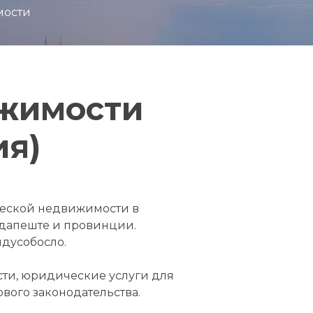
мости
ижимости
ия)
еской недвижимости в
удапеште и провинции.
йдусобосло.
ти, юридические услуги для
вого законодательства.