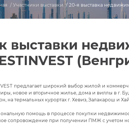
ная
Участники выставки
20-я выставка недвижи
к выставки недв
STINVEST (Венгр
VEST предлагает широкий выбор жилой и коммерч
ры, новое и вторичное жилье, дома и виллы в г. Б
н, на термальных курортах г. Хевиз, Залакарош и Ха
ональную помощь в процессе покупки недвижимос
ное сопровождение при получении ПМЖ с учетом но