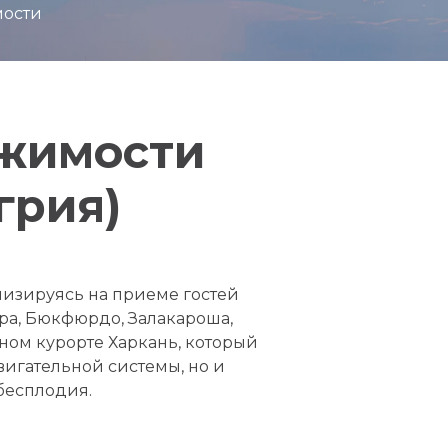
мости
ижимости
грия)
лизируясь на приеме гостей
ара, Бюкфюрдо, Залакароша,
ном курорте Харкань, который
игательной системы, но и
 бесплодия.