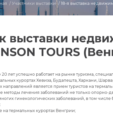
вная
Участники выставки
18-я выставка недвижи
к выставки недв
NSON TOURS (Вен
0 лет успешно работает на рынке туризма, специа
альных курортах Хевиза, Будапешта, Харкани, Шарв
х направлений является прием туристов на термаль
е методы лечения заболеваний не только опорно-дв
 многих гинекологических заболеваний, в том числе
:
е на термальных курортах Венгрии;