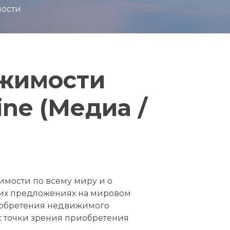
мости
ижимости
ine (Медиа /
имости по всему миру и о
щих предложениях на мировом
иобретения недвижимого
с точки зрения приобретения