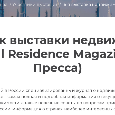
вная
Участники выставки
16-я выставка недвижи
к выставки недв
al Residence Magaz
Пресса)
рвый в России специализированный журнал о недвиж
ке – самая полная и подробная информация о теку
имости, а также полезные советы по вопросам пр
ссии, информация о странах, наиболее интересных 