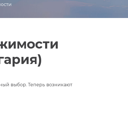
мости
ижимости
гария)
ный выбор. Теперь возникают