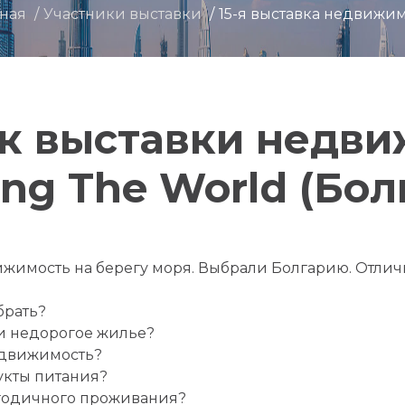
вная
Участники выставки
15-я выставка недвижи
к выставки недв
ing The World (Бол
имость на берегу моря. Выбрали Болгарию. Отлич
брать?
 и недорогое жилье?
едвижимость?
укты питания?
логодичного проживания?