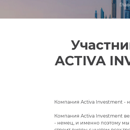
Гла
Участни
ACTIVA I
Компания Activa Investment -
Компания Activa Investment в
- немец, и именно поэтому мы
строит виллы с учетом всех т