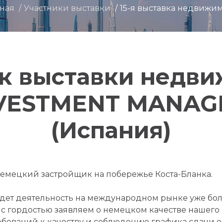
вная
Участники выставки
15-я выставка недвижи
к выставки недв
NVESTMENT MANAGE
(Испания)
 немецкий застройщик на побережье Коста-Бланка.
едет деятельность на международном рынке уже бол
 с гордостью заявляем о немецком качестве нашего п
ребований к качеству и соблюдению графика сдачи 