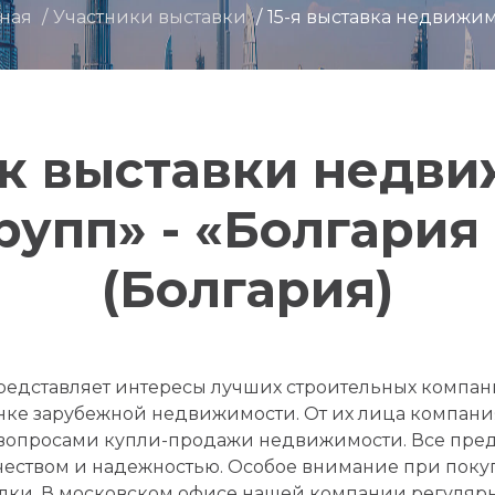
вная
Участники выставки
15-я выставка недвижи
к выставки недв
упп» - «Болгария
(Болгария)
едставляет интересы лучших строительных компан
нке зарубежной недвижимости. От их лица компани
 с вопросами купли-продажи недвижимости. Все пр
чеством и надежностью. Особое внимание при поку
лки. В московском офисе нашей компании регуляр