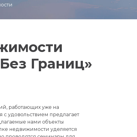
мости
ижимости
 Без Границ»
ий, работающих уже на
я с удовольствием предлагает
едлагаемые нами объекты
пке недвижимости уделяется
но проводятся семинары для