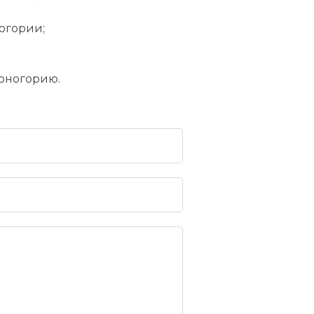
огории;
ерногорию.