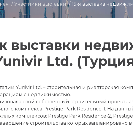
вная
Участники выставки
15-я выставка недвижи
к выставки недв
Yunivir Ltd. (Турция
алии Yunivir Ltd. – строительная и риэлторская ко
перациям с недвижимостью.
ализовала свой собственный строительный проект Jasm
лого комплекса Prestige Park Residence-1. На данн
лых комплексов: Prestige Park Residence-2, Prestige
 завершение строительства которых запланировано в к