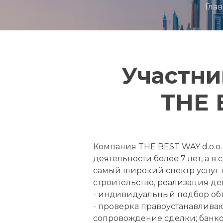
Гла
Участни
THE 
Компания THE BEST WAY d.o.o
деятельности более 7 лет, а в
самый широкий спектр услуг 
строительство, реализация де
- индивидуальный подбор объ
- проверка правоустанавлив
сопровождение сделки; банко