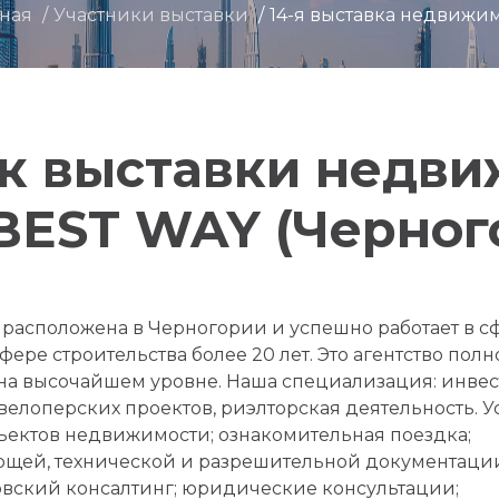
вная
Участники выставки
14-я выставка недвижи
к выставки недв
BEST WAY (Черног
. расположена в Черногории и успешно работает в 
 сфере строительства более 20 лет. Это агентство по
на высочайшем уровне. Наша специализация: инве
велоперских проектов, риэлторская деятельность. У
ектов недвижимости; ознакомительная поездка;
ающей, технической и разрешительной документаци
вский консалтинг; юридические консультации;