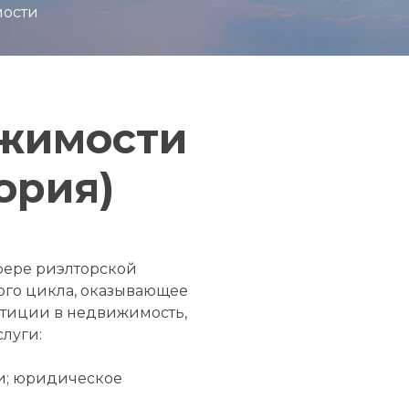
мости
ижимости
ория)
сфере риэлторской
лного цикла, оказывающее
стиции в недвижимость,
слуги:
и; юридическое