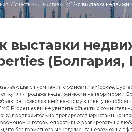
вная
Участники выставки
12-я выставка недвижи
к выставки недв
erties (Болгария,
развивающаяся компания с офисами в Москве, Бургас
тся купля-продажа недвижимости на территории Б
объектов, позволяющей каждому клиенту подобрат
 TMG Properties вы не увидите объекты с сомнительн
дажу, предварительно проверяется юристами компа
 временем и готовы оперативно реагировать на любо
м, что без грамотного менеджмента невозможна эф