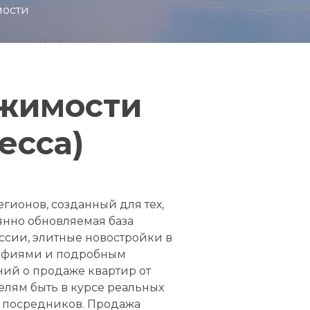
мости
ижимости
есса)
гионов, созданный для тех,
янно обновляемая база
ссии, элитные новостройки в
рафиями и подробным
ний о продаже квартир от
елям быть в курсе реальных
ез посредников. Продажа