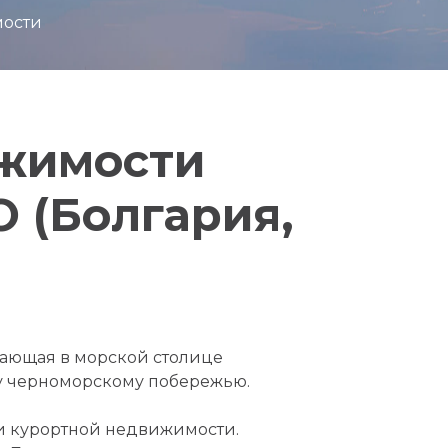
мости
ижимости
 (Болгария,
тающая в морской столице
му черноморскому побережью.
 и курортной недвижимости.