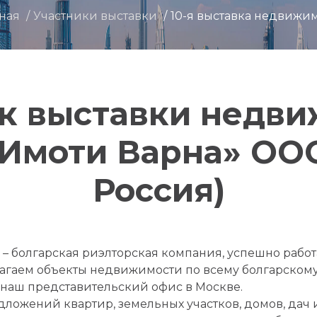
вная
Участники выставки
10-я выставка недвижи
к выставки недв
 Имоти Варна» ООО
Россия)
 – болгарская риэлторская компания, успешно рабо
длагаем объекты недвижимости по всему болгарско
 наш представительский офис в Москве.
едложений квартир, земельных участков, домов, дач