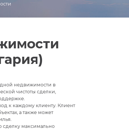
ости
ижимости
гария)
идной недвижимости в
еской чистоты сделки,
оддержке.
д к каждому клиенту. Клиент
ектах, а также может
илья.
ю сделку максимально