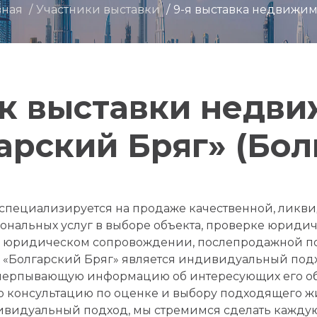
вная
Участники выставки
9-я выставка недвижим
к выставки недв
арский Бряг» (Бол
 специализируется на продаже качественной, ликв
ональных услуг в выборе объекта, проверке юридич
м юридическом сопровождении, послепродажной п
«Болгарский Бряг» является индивидуальный подхо
черпывающую информацию об интересующих его объ
ю консультацию по оценке и выбору подходящего ж
ивидуальный подход, мы стремимся сделать кажду