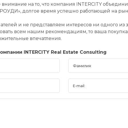
е внимание на то, что компания INTERCITY объедин
ОУДИ», долгое время успешно работающей на рын
ателей и не представляем интересов ни одного из 
едовать всем нашим рекомендациям, то ваша покуп
ложительные впечатления.
мпании INTERCITY Real Estate Consulting
Фамилия:
E-mail: