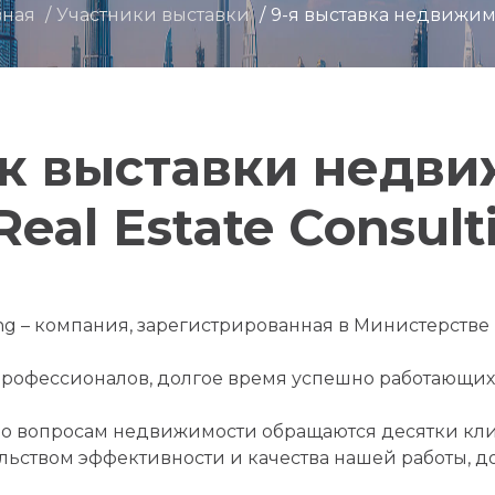
вная
Участники выставки
9-я выставка недвижим
к выставки недв
eal Estate Consult
ting – компания, зарегистрированная в Министерств
рофессионалов, долгое время успешно работающих
о вопросам недвижимости обращаются десятки кли
ьством эффективности и качества нашей работы, д