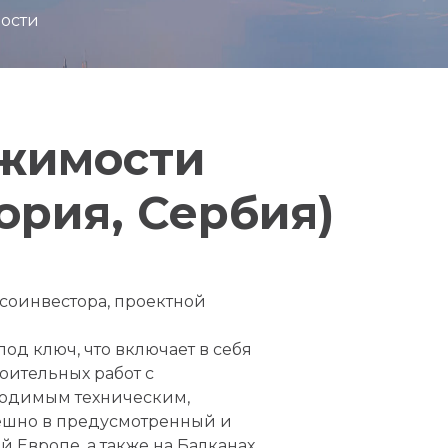
мости
ижимости
ория, Сербия)
соинвестора, проектной
д ключ, что включает в себя
оительных работ с
ходимым техническим,
ешно в предусмотренный и
 Европе, а также на Балканах.