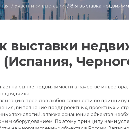
вная
Участники выставки
8-я выставка недвижи
к выставки недв
(Испания, Черног
ает на рынке недвижимости в качестве инвестора, 
подрядчика.
лизацию проектов любой сложности по принципу по
ния, выполнение предпроектных, проектных и стр
ых технологий, а также оснащение объектов необ
рным оборудованием. По этому принципу нами усп
ты на многочисленных объектах в России, Западной