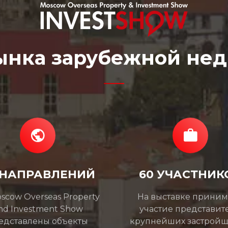
ынка зарубежной не
 НАПРАВЛЕНИЙ
60 УЧАСТНИК
scow Overseas Property
На выставке прини
nd Investment Show
участие представит
едставлены объекты
крупнейших застройщ