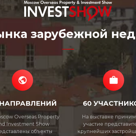
ынка зарубежной не
 НАПРАВЛЕНИЙ
60 УЧАСТНИК
scow Overseas Property
На выставке прини
nd Investment Show
участие представит
едставлены объекты
крупнейших застройщ